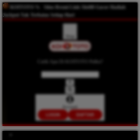
KOITOTO %
Situs Resmi Link Slot88 Gacor Hadiah
Jackpot Tak Terbatas Setiap Hari
Shop
Carik Apa Di KOITOTO Palku?
Account
LOGIN
DAFTAR
Explore Categories