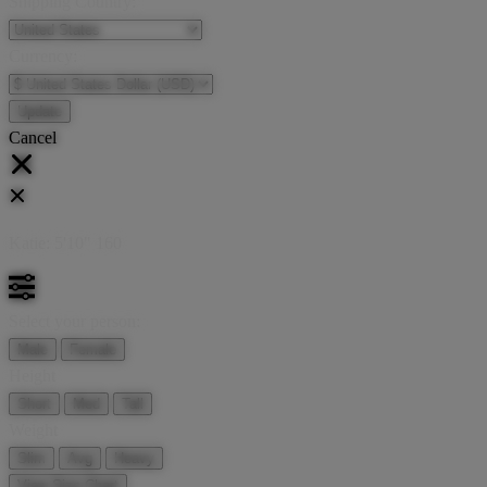
Shipping Country:
Currency:
Cancel
Katie:
5'10"
160
Select your person:
Male
Female
Height
Short
Med
Tall
Weight
Slim
Avg
Heavy
View Size Chart