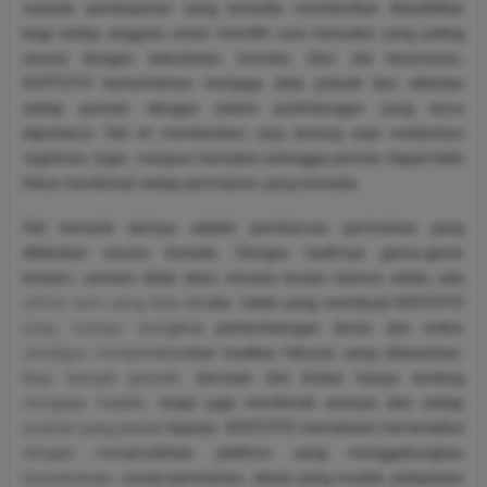
metode pembayaran yang tersedia memberikan fleksibilitas
bagi setiap anggota untuk memilih cara transaksi yang paling
sesuai dengan kebutuhan mereka. Dari sisi keamanan,
KOITOTO berkomitmen menjaga data pribadi dan aktivitas
setiap pemain dengan sistem perlindungan yang terus
diperbarui. Hal ini memberikan rasa tenang saat melakukan
registrasi, login, maupun transaksi sehingga pemain dapat lebih
fokus menikmati setiap permainan yang tersedia.
Hal menarik lainnya adalah pembaruan permainan yang
dilakukan secara berkala. Dengan hadirnya game-game
terbaru, pemain tidak akan merasa bosan karena selalu ada
pilihan baru yang bisa dicoba. Inilah yang membuat KOITOTO
tetap mampu mengikuti perkembangan dunia slot online
sekaligus mempertahankan kualitas hiburan yang ditawarkan.
Bagi banyak pemain, bermain slot bukan hanya tentang
mengejar hadiah, tetapi juga menikmati sensasi dari setiap
putaran yang penuh kejutan. KOITOTO memahami hal tersebut
dengan menghadirkan platform yang menggabungkan
kenyamanan, variasi permainan, akses yang mudah, pelayanan