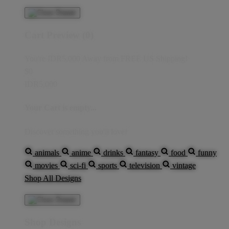
Cart Preview (0)
You're
IDR5,000
Away from
FREE US Shipping!
$0
IDR5,000
Your Cart is empty...
Discover something you'll love!
animals
anime
drinks
fantasy
food
funny
movies
sci-fi
sports
television
vintage
Shop All Designs
Shop Designs